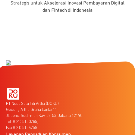
Strategis untuk Akselerasi Inovasi Pembayaran Digital
dan Fintech di Indonesia
PT Nusa Satu Inti Artha (DOKU)
Gedung Artha Graha Lantai 11
Jl. Jend. Sudirman Kav. 52-53, Jakarta 12190
Tel. (021) 5150785,
Fax (021) 5154758
Layanan Pengaduan Konsumen