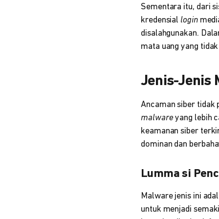
Sementara itu, dari 
kredensial
login
media
disalahgunakan. Dala
mata uang yang tidak 
Jenis-Jenis
Ancaman siber tidak p
malware
yang lebih c
keamanan siber terki
dominan dan berbahay
Lumma si Pencu
Malware jenis ini ada
untuk menjadi semakin