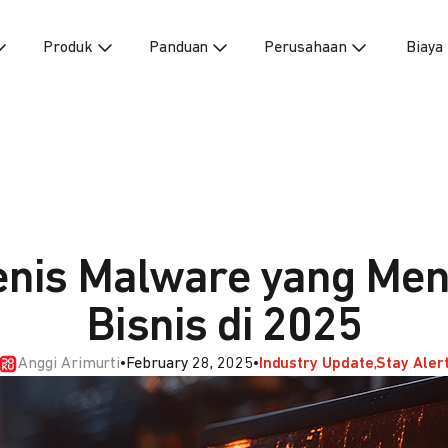
Produk
Panduan
Perusahaan
Biaya
enis Malware yang M
Bisnis di 2025
Anggi Arimurti
•
February 28, 2025
•
Industry Update
Stay Aler