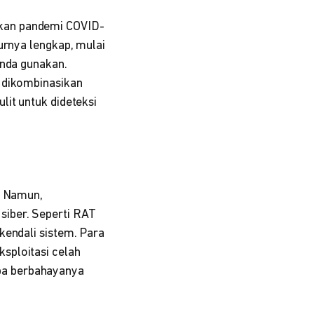
kan pandemi COVID-
urnya lengkap, mulai
Anda gunakan.
 dikombinasikan
lit untuk dideteksi
. Namun,
siber. Seperti RAT
kendali sistem. Para
sploitasi celah
pa berbahayanya