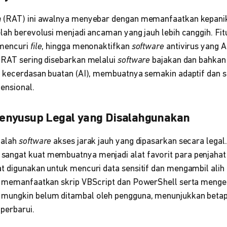
n
(RAT) ini awalnya menyebar dengan memanfaatkan kepani
lah berevolusi menjadi ancaman yang jauh lebih canggih. Fit
 mencuri
file
, hingga menonaktifkan
software
antivirus yang 
cRAT sering disebarkan melalui
software
bajakan dan bahkan
 kecerdasan buatan (AI), membuatnya semakin adaptif dan su
ensional.
enyusup Legal yang Disalahgunakan
dalah
software
akses jarak jauh yang dipasarkan secara legal
ngat kuat membuatnya menjadi alat favorit para penjahat 
t digunakan untuk mencuri data sensitif dan mengambil alih 
i memanfaatkan skrip VBScript dan PowerShell serta mengek
mungkin belum ditambal oleh pengguna, menunjukkan beta
iperbarui.