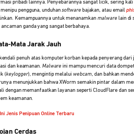
ormasi pribadi lainnya. Penyebarannya sangat licik, sering ka
 menipu pengguna, unduhan
software
bajakan, atau email
phi
kinkan. Kemampuannya untuk menanamkan
malware
lain di
ancaman ganda yang sangat berbahaya.
ta-Mata Jarak Jauh
dali penuh atas komputer korban kepada penyerang dari jar
vasi dan keamanan.
Malware
ini mampu mencuri data dompet
k (
keylogger
), mengintip melalui
webcam
, dan bahkan mend
arunya menunjukkan bahwa XWorm semakin pintar dalam m
kali dengan memanfaatkan layanan seperti CloudFlare dan sert
stem keamanan.
ni Jenis Penipuan Online Terbaru
ojan Cerdas