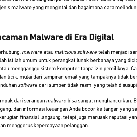
-jenis malware yang mengintai dan bagaimana cara melindung
caman Malware di Era Digital
terhubung,
malware
atau
malicious software
telah menjadi se
dalah istilah umum untuk perangkat lunak berbahaya yang dic
atau mengganggu sistem komputer tanpa izin pemiliknya. C
n licik, mulai dari lampiran email yang tampaknya tidak ber
 unduhan
software
dari sumber tidak resmi yang telah disusupi
dampak dari serangan
malware
bisa sangat menghancurkan. B
gang, dan informasi keuangan Anda bocor ke tangan yang sala
rugian finansial langsung, tetapi juga merusak reputasi ya
dan menggerus kepercayaan pelanggan.