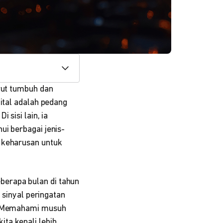
urut tumbuh dan
ital adalah pedang
 sisi lain, ia
ui berbagai jenis-
 keharusan untuk
erapa bulan di tahun
 sinyal peringatan
i. Memahami musuh
ta kenali lebih