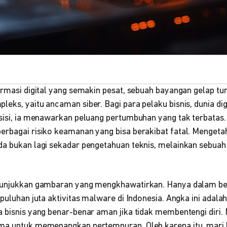
ormasi digital yang semakin pesat, sebuah bayangan gelap t
eks, yaitu ancaman siber. Bagi para pelaku bisnis, dunia dig
sisi, ia menawarkan peluang pertumbuhan yang tak terbatas. Di
rbagai risiko keamanan yang bisa berakibat fatal. Mengetah
da bukan lagi sekadar pengetahuan teknis, melainkan sebuah
nunjukkan gambaran yang mengkhawatirkan. Hanya dalam beb
 puluhan juta aktivitas malware di Indonesia. Angka ini adalah
a bisnis yang benar-benar aman jika tidak membentengi dir
ma untuk memenangkan pertempuran. Oleh karena itu, mari ki