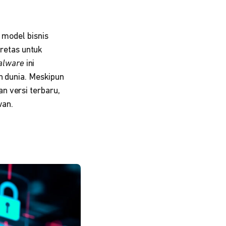
 model bisnis
retas untuk
alware
ini
h dunia. Meskipun
n versi terbaru,
wan.