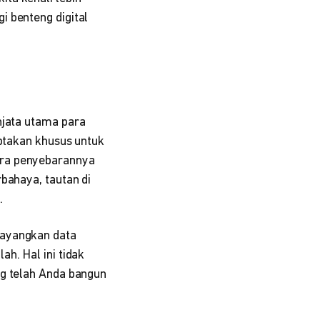
i benteng digital
njata utama para
iptakan khusus untuk
ara penyebarannya
bahaya, tautan di
.
ayangkan data
h. Hal ini tidak
ng telah Anda bangun