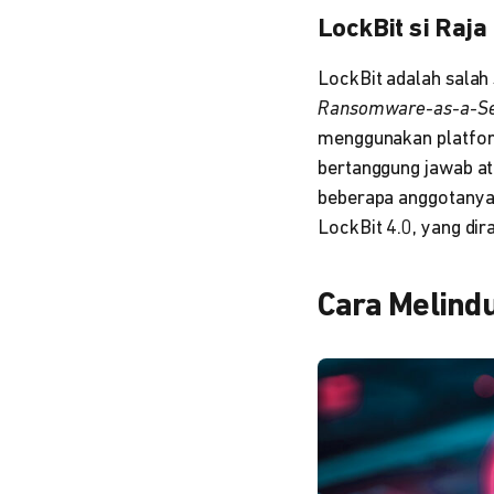
LockBit si Raj
LockBit adalah salah 
Ransomware-as-a-Se
menggunakan platfor
bertanggung jawab ata
beberapa anggotanya 
LockBit 4.0, yang dir
Cara Melindu