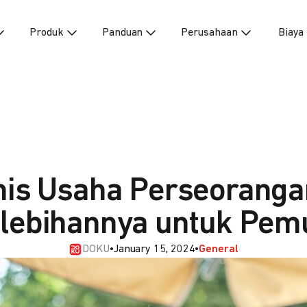
Produk
Panduan
Perusahaan
Biaya
nis Usaha Perseoranga
lebihannya untuk Pem
DOKU
•
January 15, 2024
•
General