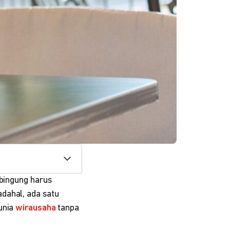
 bingung harus
dahal, ada satu
unia
wirausaha
tanpa