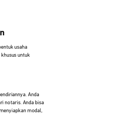
an
bentuk usaha
 khusus untuk
endiriannya. Anda
i notaris. Anda bisa
i menyiapkan modal,