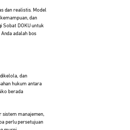
s dan realistis. Model
an kemampuan, dan
agi Sobat DOKU untuk
a Anda adalah bos
dikelola, dan
isahan hukum antara
siko berada
ur sistem manajemen,
a perlu persetujuan