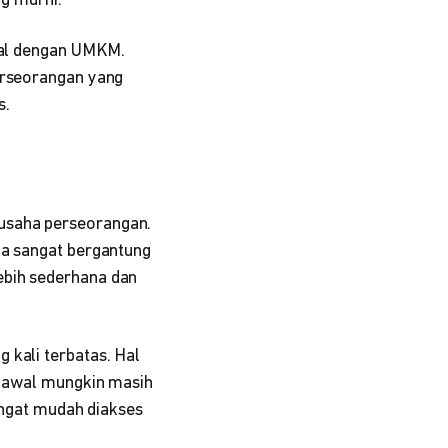
ng murni.
enal dengan UMKM.
perseorangan yang
s.
usaha perseorangan.
ya sangat bergantung
ebih sederhana dan
 kali terbatas. Hal
ap awal mungkin masih
sangat mudah diakses