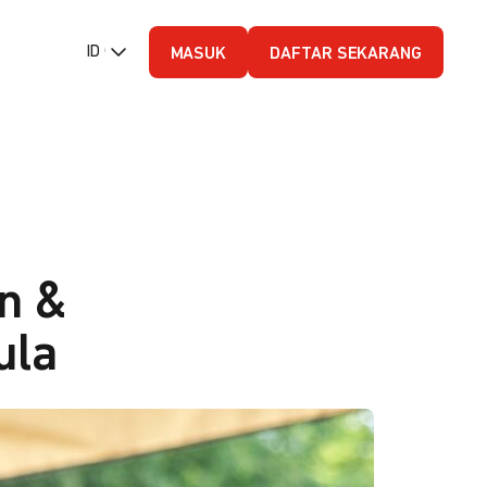
ID (Bahasa Indonesia)
MASUK
DAFTAR SEKARANG
n &
ula