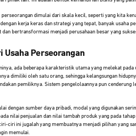
ri pihak lain. Ini adalah bentuk kemandirian bisnis yang pali
 perseorangan dimulai dari skala kecil, seperti yang kita k
 dengan kerja keras dan strategi yang tepat, banyak usaha 
t dan bertransformasi menjadi perusahaan besar yang sukse
ri Usaha Perseorangan
nya, ada beberapa karakteristik utama yang melekat pada 
mnya dimiliki oleh satu orang, sehingga kelangsungan hidupn
indakan pemiliknya. Sistem pengelolaannya pun cenderung l
lai dengan sumber daya pribadi, modal yang digunakan sering
pada nilai penjualan dan nilai tambah produk yang pada tah
 ciri-ciri ini jugalah yang membuatnya menjadi pilihan yang 
ingin memulai.