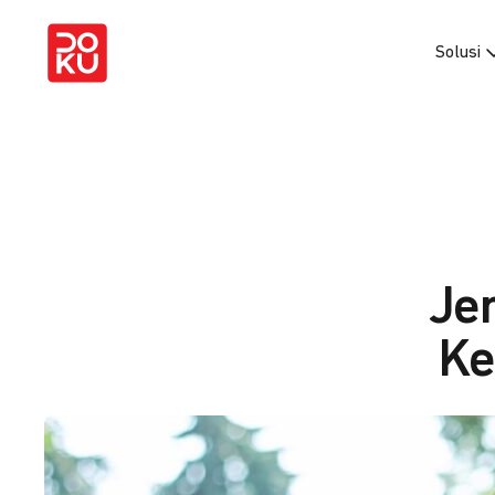
Solusi
Je
Ke