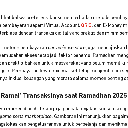
terlihat bahwa preferensi konsumen terhadap metode pembay
 pembayaran seperti Virtual Account,
QRIS
, dan E-Money m
rbiasa dengan transaksi digital yang praktis dan minim sent
an metode pembayaran
convenience store
juga menunjukkan 
, kemudahan akses tetap jadi faktor penentu. Ramadhan men
 dan praktis, bahkan untuk masyarakat yang belum memiliki 
ggih. Pembayaran lewat minimarket tetap menjembatani seg
nya inklusi keuangan yang merata selama momen penting s
g ‘Ramai’ Transaksinya saat Ramadhan 2025
 momen ibadah, tetapi juga puncak lonjakan konsumsi digit
& game
serta
marketplace
. Gambaran ini menunjukkan bagai
alokasikan pengeluarannya untuk berbelanja dan menikmat