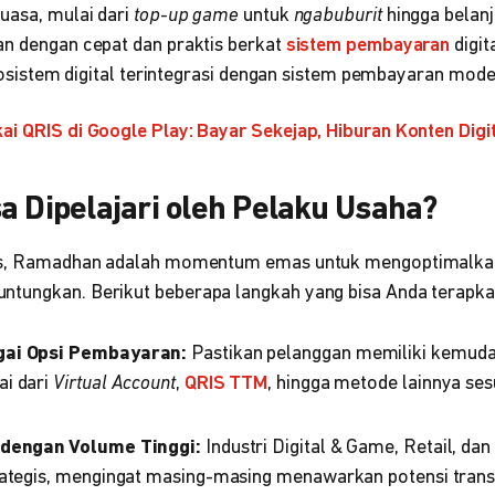
uasa, mulai dari
top-up game
untuk
ngabuburit
hingga belan
an dengan cepat dan praktis berkat
sistem pembayaran
digit
 ekosistem digital terintegrasi dengan sistem pembayaran mode
ai QRIS di Google Play: Bayar Sekejap, Hiburan Konten Digi
a Dipelajari oleh Pelaku Usaha?
nis, Ramadhan adalah momentum emas untuk mengoptimalkan 
tungkan. Berikut beberapa langkah yang bisa Anda terapka
gai Opsi Pembayaran:
Pastikan pelanggan memiliki kemud
ai dari
Virtual Account
,
QRIS TTM
, hingga metode lainnya se
 dengan Volume Tinggi:
Industri Digital & Game, Retail, da
rategis, mengingat masing-masing menawarkan potensi trans