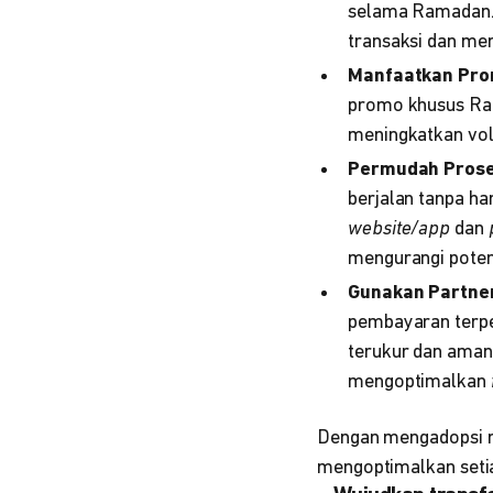
selama Ramadan. 
transaksi dan me
Manfaatkan Pro
promo khusus R
meningkatkan vol
Permudah Prose
berjalan tanpa ha
website/app
dan
mengurangi pote
Gunakan Partne
pembayaran terpe
terukur dan aman
mengoptimalkan
Dengan mengadopsi m
mengoptimalkan setia