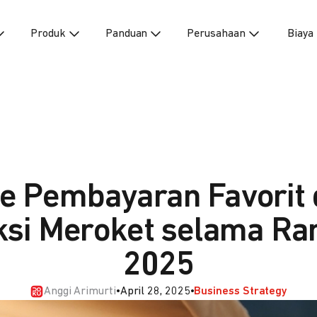
Produk
Panduan
Perusahaan
Biaya
e Pembayaran Favorit d
ksi Meroket selama R
2025
Anggi Arimurti
•
April 28, 2025
•
Business Strategy