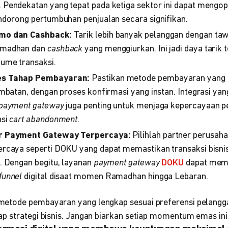
Pendekatan yang tepat pada ketiga sektor ini dapat mengo
ndorong pertumbuhan penjualan secara signifikan.
mo dan Cashback:
Tarik lebih banyak pelanggan dengan taw
amadhan dan
cashback
yang menggiurkan. Ini jadi daya tarik t
ume transaksi.
s Tahap Pembayaran:
Pastikan metode pembayaran yang d
mbatan, dengan proses konfirmasi yang instan. Integrasi ya
payment gateway
juga penting untuk menjaga kepercayaan p
nsi
cart abandonment
.
r Payment Gateway Terpercaya:
Pilihlah partner perusaha
rcaya seperti DOKU yang dapat memastikan transaksi bisnis 
. Dengan begitu, layanan
payment gateway
DOKU
dapat mem
funnel
digital disaat momen Ramadhan hingga Lebaran.
etode pembayaran yang lengkap sesuai preferensi pelangga
p strategi bisnis. Jangan biarkan setiap momentum emas ini 