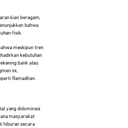
aran kian beragam,
enunjukkan bahwa
uhan fisik.
bahwa meskipun tren
ghadirkan kebutuhan
rekening bank atau
men ini,
eperti Ramadhan.
al yang didominasi
mana masyarakat
i hiburan secara