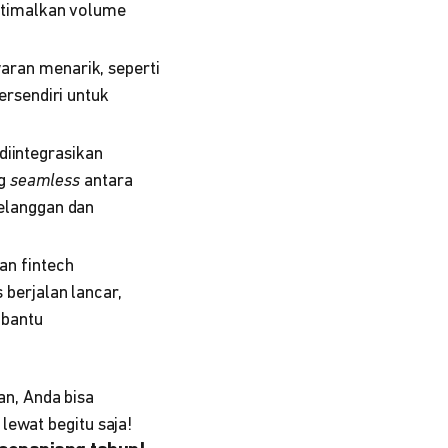
ptimalkan volume
aran menarik, seperti
ersendiri untuk
iintegrasikan
ng
seamless
antara
elanggan dan
an fintech
berjalan lancar,
bantu
n, Anda bisa
lewat begitu saja!