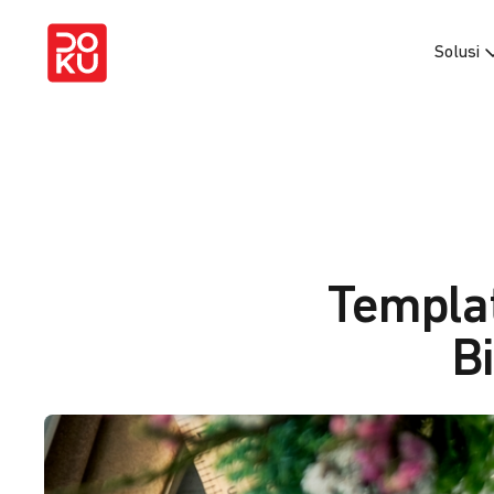
Solusi
Templat
B