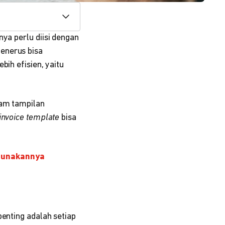
nya perlu diisi dengan
enerus bisa
bih efisien, yaitu
lam tampilan
invoice template
bisa
ggunakannya
penting adalah setiap