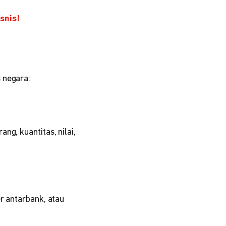
snis!
 negara:
g, kuantitas, nilai,
r antarbank, atau