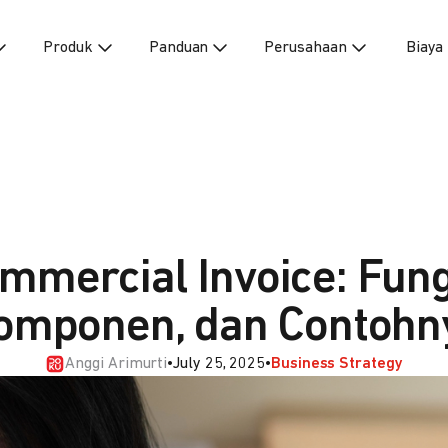
Produk
Panduan
Perusahaan
Biaya
mmercial Invoice: Fung
omponen, dan Contohn
Anggi Arimurti
•
July 25, 2025
•
Business Strategy