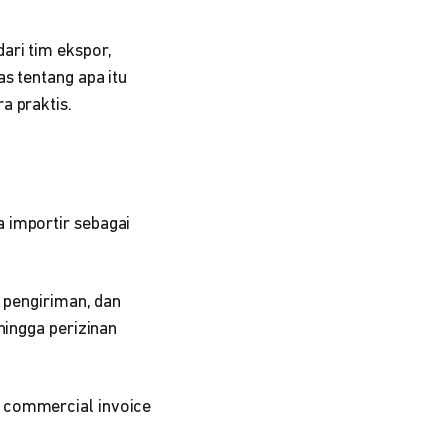
ari tim ekspor,
s tentang apa itu
a praktis.
 importir sebagai
t pengiriman, dan
hingga perizinan
, commercial invoice