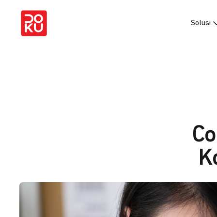
Solusi
Co
K