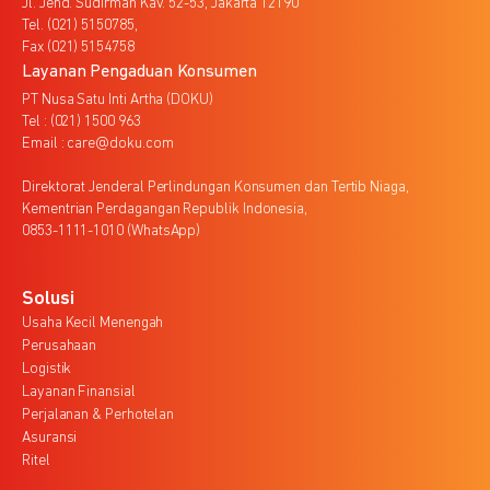
Jl. Jend. Sudirman Kav. 52-53, Jakarta 12190
Tel. (021) 5150785,
Fax (021) 5154758
Layanan Pengaduan Konsumen
PT Nusa Satu Inti Artha (DOKU)
Tel : (021) 1500 963
Email : care@doku.com
Direktorat Jenderal Perlindungan Konsumen dan Tertib Niaga,
Kementrian Perdagangan Republik Indonesia,
0853-1111-1010 (WhatsApp)
Solusi
Usaha Kecil Menengah
Perusahaan
Logistik
Layanan Finansial
Perjalanan & Perhotelan
Asuransi
Ritel