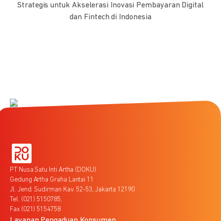
Strategis untuk Akselerasi Inovasi Pembayaran Digital
dan Fintech di Indonesia
PT Nusa Satu Inti Artha (DOKU)
Gedung Artha Graha Lantai 11
Jl. Jend. Sudirman Kav. 52-53, Jakarta 12190
Tel. (021) 5150785,
Fax (021) 5154758
Layanan Pengaduan Konsumen