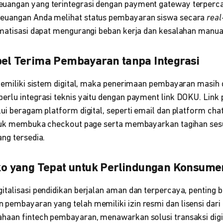
uangan yang terintegrasi dengan payment gateway terperc
euangan Anda melihat status pembayaran siswa secara
real
omatisasi dapat mengurangi beban kerja dan kesalahan manual
ibel Terima Pembayaran tanpa Integrasi
 memiliki sistem digital, maka penerimaan pembayaran masih 
erlu integrasi teknis yaitu dengan payment link DOKU. Link
ui beragam platform digital, seperti email dan platform cha
untuk membuka checkout page serta membayarkan tagihan se
ng tersedia.
siko yang Tepat untuk Perlindungan Konsume
talisasi pendidikan berjalan aman dan terpercaya, penting ba
embayaran yang telah memiliki izin resmi dan lisensi dari r
haan fintech pembayaran, menawarkan solusi transaksi digit