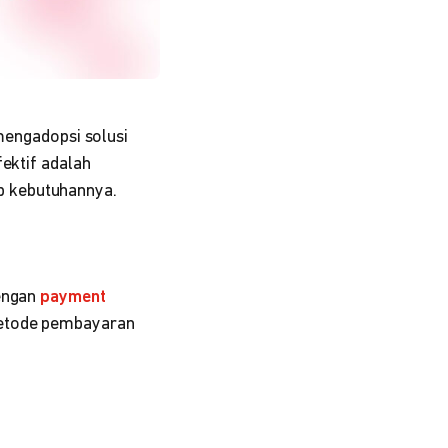
 mengadopsi solusi
fektif adalah
b kebutuhannya.
dengan
payment
 metode pembayaran