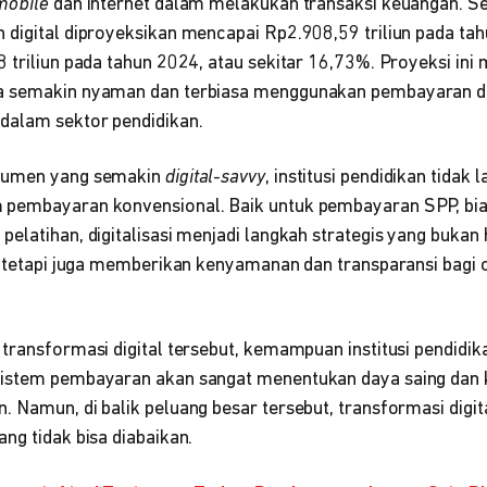
mobile
dan internet dalam melakukan transaksi keuangan.​ Sela
 digital diproyeksikan mencapai Rp2.908,59 triliun pada ta
8 triliun pada tahun 2024, atau sekitar 16,73%. Proyeksi in
a semakin nyaman dan terbiasa menggunakan pembayaran dig
dalam sektor pendidikan.​
nsumen yang semakin
digital-savvy
, institusi pendidikan tidak l
 pembayaran konvensional. Baik untuk pembayaran SPP, bia
pelatihan, digitalisasi menjadi langkah strategis yang buka
l, tetapi juga memberikan kenyamanan dan transparansi bagi
transformasi digital tersebut, kemampuan institusi pendidik
sistem pembayaran akan sangat menentukan daya saing dan 
. Namun, di balik peluang besar tersebut, transformasi dig
ng tidak bisa diabaikan.