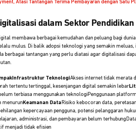
yment, Atasi Tantangan Terima Pembayaran dengan Satu P
gitalisasi dalam Sektor Pendidikan
igital membawa berbagai kemudahan dan peluang bagi dunia 
elalu mulus. Di balik adopsi teknologi yang semakin meluas, i
 berbagai tantangan yang perlu diatasi agar digitalisasi dap
utan.
pakInfrastruktur Teknologi
Akses internet tidak merata 
h tertentu tertinggal, kesenjangan digital semakin lebar
Lit
 belum terbiasa menggunakan teknologiPenggunaan platform 
an menurun
Keamanan Data
Risiko kebocoran data, peretasa
Kehilangan kepercayaan pengguna, potensi pelanggaran huk
ajaran, administrasi, dan pembayaran belum terhubungData 
if menjadi tidak efisien