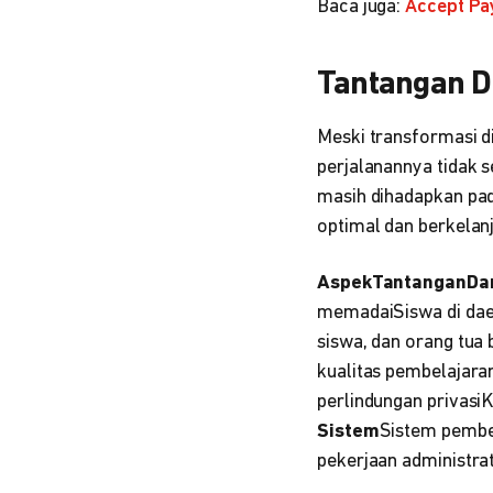
Baca juga:
Accept Pa
Tantangan Di
Meski transformasi d
perjalanannya tidak s
masih dihadapkan pada
optimal dan berkelanj
AspekTantanganDam
memadaiSiswa di daera
siswa, dan orang tua
kualitas pembelajar
perlindungan privasi
Sistem
Sistem pembel
pekerjaan administrat