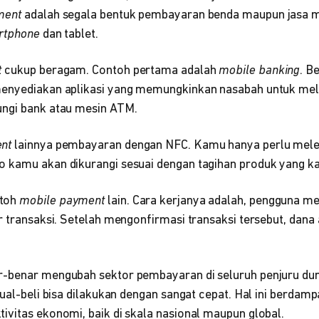
ment
adalah segala bentuk pembayaran benda maupun jasa m
rtphone
dan tablet.
t
cukup beragam. Contoh pertama adalah
mobile banking
. B
menyediakan aplikasi yang memungkinkan nasabah untuk mel
ungi bank atau mesin ATM.
ent
lainnya pembayaran dengan NFC. Kamu hanya perlu mele
 kamu akan dikurangi sesuai dengan tagihan produk yang ka
ntoh
mobile payment
lain. Cara kerjanya adalah, pengguna 
r transaksi. Setelah mengonfirmasi transaksi tersebut, dana
r-benar mengubah sektor pembayaran di seluruh penjuru dun
jual-beli bisa dilakukan dengan sangat cepat. Hal ini berdam
ivitas ekonomi, baik di skala nasional maupun global.