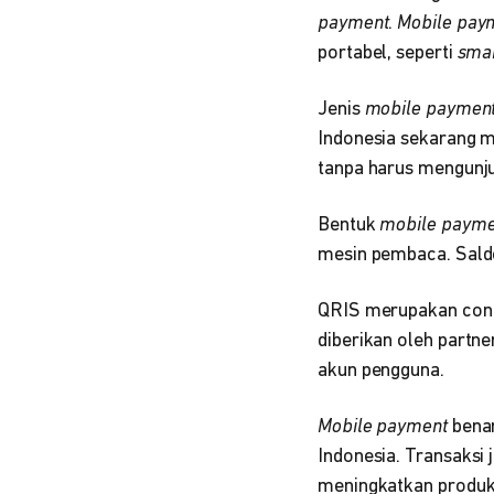
payment
.
Mobile pay
portabel, seperti
sma
Jenis
mobile paymen
Indonesia sekarang 
tanpa harus mengunj
Bentuk
mobile paym
mesin pembaca. Saldo
QRIS merupakan co
diberikan oleh partne
akun pengguna.
Mobile payment
bena
Indonesia. Transaksi 
meningkatkan produkt