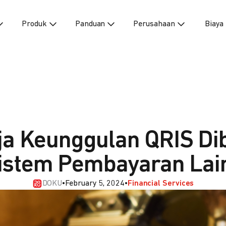
Produk
Panduan
Perusahaan
Biaya
ja Keunggulan QRIS Di
istem Pembayaran Lai
DOKU
•
February 5, 2024
•
Financial Services