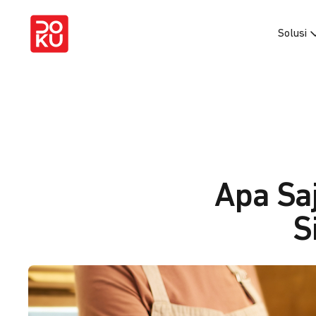
Solusi
Apa Sa
S