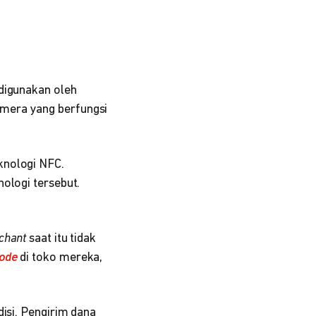
 digunakan oleh
amera yang berfungsi
knologi NFC.
nologi tersebut.
chant
saat itu tidak
ode
di toko mereka,
disi. Pengirim dana