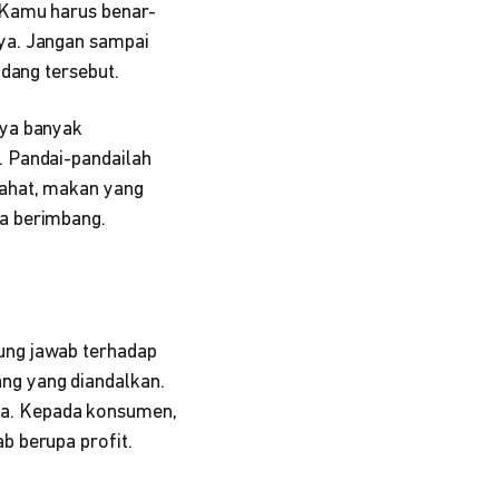
 Kamu harus benar-
ya. Jangan sampai
idang tersebut.
nya banyak
. Pandai-pandailah
rahat, makan yang
a berimbang.
ung jawab terhadap
ng yang diandalkan.
ya. Kepada konsumen,
b berupa profit.