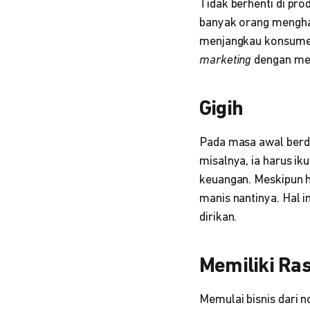
Tidak berhenti di pro
banyak orang menghab
menjangkau konsumen
marketing
dengan mem
Gigih
Pada masa awal berdi
misalnya, ia harus i
keuangan. Meskipun 
manis nantinya. Hal 
dirikan.
Memiliki Ra
Memulai bisnis dari 