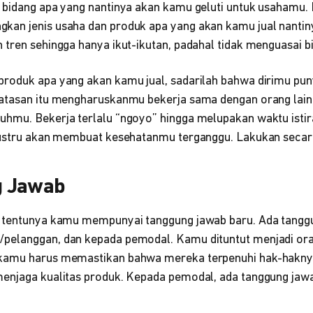
 bidang apa yang nantinya akan kamu geluti untuk usahamu.
an jenis usaha dan produk apa yang akan kamu jual nantin
tren sehingga hanya ikut-ikutan, padahal tidak menguasai b
roduk apa yang akan kamu jual, sadarilah bahwa dirimu pu
atasan itu mengharuskanmu bekerja sama dengan orang lain
hmu. Bekerja terlalu “ngoyo” hingga melupakan waktu isti
justru akan membuat kesehatanmu terganggu. Lakukan secar
g Jawab
, tentunya kamu mempunyai tanggung jawab baru. Ada tangg
pelanggan, dan kepada pemodal. Kamu dituntut menjadi ora
kamu harus memastikan bahwa mereka terpenuhi hak-hakn
enjaga kualitas produk. Kepada pemodal, ada tanggung jawa