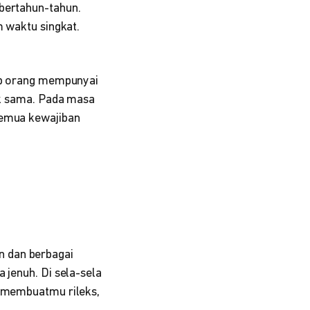
bertahun-tahun.
m waktu singkat.
iap orang mempunyai
ak sama. Pada masa
semua kewajiban
n dan berbagai
 jenuh. Di sela-sela
sa membuatmu rileks,