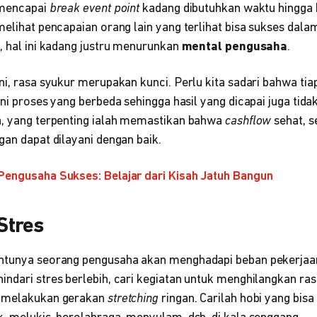
 mencapai
break event point
kadang dibutuhkan waktu hingga 
melihat pencapaian orang lain yang terlihat bisa sukses dala
, hal ini kadang justru menurunkan
mental pengusaha
.
ini, rasa syukur merupakan kunci. Perlu kita sadari bahwa t
ni proses yang berbeda sehingga hasil yang dicapai juga tid
a, yang terpenting ialah memastikan bahwa
cashflow
sehat, 
gan dapat dilayani dengan baik.
 Pengusaha Sukses: Belajar dari Kisah Jatuh Bangun
Stres
entunya seorang pengusaha akan menghadapi beban pekerjaa
ndari stres berlebih, cari kegiatan untuk menghilangkan rasa
a melakukan gerakan
stretching
ringan. Carilah hobi yang bi