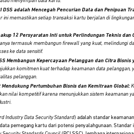
tau menyimpan data kartu.
I DSS adalah Mencegah Pencurian Data dan Penipuan Tran
 ini memastikan setiap transaksi kartu berjalan di lingkunga
akup 12 Persyaratan Inti untuk Perlindungan Teknis dan 
anya termasuk membangun firewall yang kuat, melindungi da
es ke data sensitif.
SS Membangun Kepercayaan Pelanggan dan Citra Bisnis ya
jukkan komitmen kuat terhadap keamanan data pelanggan,
alitas pelanggan.
t Mendukung Pertumbuhan Bisnis dan Kemitraan Global:
K
an nilai kompetitif karena menunjukkan sistem keamanan ya
ustri.
d Industry Data Security Standard
) adalah standar keamanan
 data pemegang kartu dari potensi penyalahgunaan. Standar i
y Security Standards Council
(PCI SSC), lembaga internasion