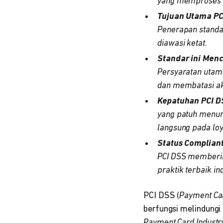
yang memproses a
Tujuan Utama PC
Penerapan standar
diawasi ketat.
Standar ini Menc
Persyaratan utam
dan membatasi aks
Kepatuhan PCI D
yang patuh menun
langsung pada loy
Status Complian
PCI DSS memberik
praktik terbaik ind
PCI DSS (
Payment Car
berfungsi melindungi
Payment Card Industr