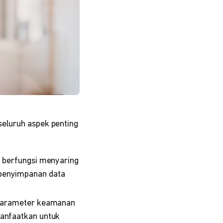
seluruh aspek penting
l berfungsi menyaring
m penyimpanan data
 parameter keamanan
imanfaatkan untuk