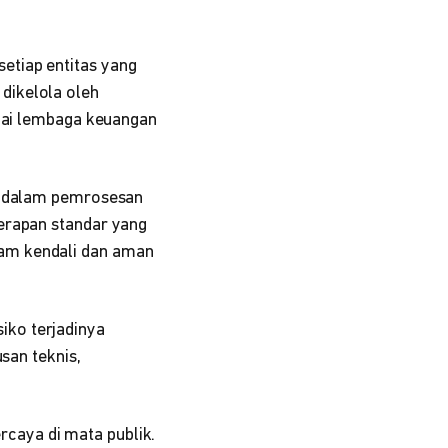
etiap entitas yang
dikelola oleh
agai lembaga keuangan
at dalam pemrosesan
erapan standar yang
am kendali dan aman
iko terjadinya
san teknis,
caya di mata publik.