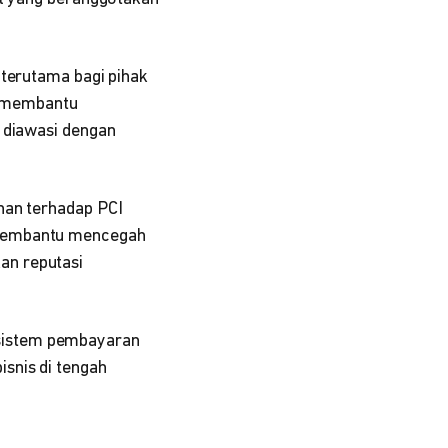
 terutama bagi pihak
S membantu
n diawasi dengan
han terhadap PCI
 membantu mencegah
an reputasi
sistem pembayaran
snis di tengah