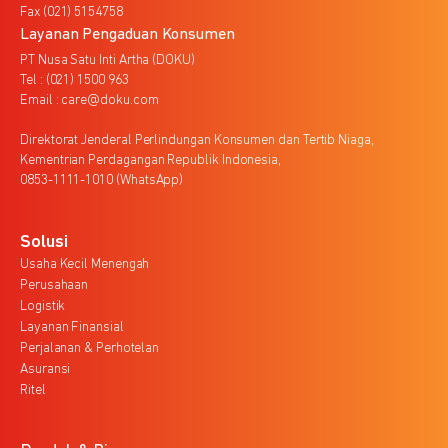
Fax (021) 5154758
Layanan Pengaduan Konsumen
PT Nusa Satu Inti Artha (DOKU)
Tel : (021) 1500 963
Email : care@doku.com
Direktorat Jenderal Perlindungan Konsumen dan Tertib Niaga,
Kementrian Perdagangan Republik Indonesia,
0853-1111-1010 (WhatsApp)
Solusi
Usaha Kecil Menengah
Perusahaan
Logistik
Layanan Finansial
Perjalanan & Perhotelan
Asuransi
Ritel