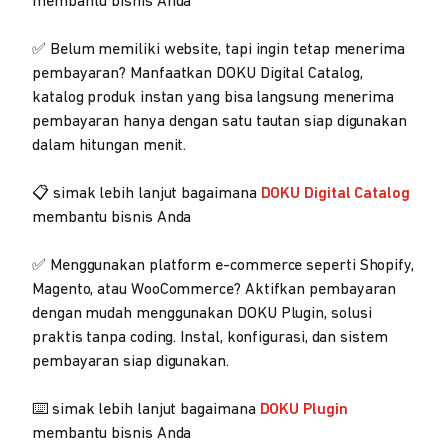
membantu bisnis Anda
✅ Belum memiliki website, tapi ingin tetap menerima
pembayaran? Manfaatkan DOKU Digital Catalog,
katalog produk instan yang bisa langsung menerima
pembayaran hanya dengan satu tautan siap digunakan
dalam hitungan menit.
📋 simak lebih lanjut bagaimana
DOKU Digital Catalog
membantu bisnis Anda
✅ Menggunakan platform e-commerce seperti Shopify,
Magento, atau WooCommerce? Aktifkan pembayaran
dengan mudah menggunakan DOKU Plugin, solusi
praktis tanpa coding. Instal, konfigurasi, dan sistem
pembayaran siap digunakan.
⌨️ simak lebih lanjut bagaimana
DOKU Plugin
membantu bisnis Anda