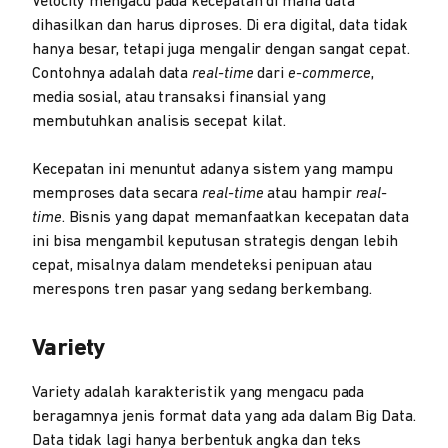
Velocity mengacu pada kecepatan di mana data
dihasilkan dan harus diproses. Di era digital, data tidak
hanya besar, tetapi juga mengalir dengan sangat cepat.
Contohnya adalah data
real-time
dari
e-commerce
,
media sosial, atau transaksi finansial yang
membutuhkan analisis secepat kilat.
Kecepatan ini menuntut adanya sistem yang mampu
memproses data secara
real-time
atau hampir
real-
time
. Bisnis yang dapat memanfaatkan kecepatan data
ini bisa mengambil keputusan strategis dengan lebih
cepat, misalnya dalam mendeteksi penipuan atau
merespons tren pasar yang sedang berkembang.
Variety
Variety adalah karakteristik yang mengacu pada
beragamnya jenis format data yang ada dalam Big Data.
Data tidak lagi hanya berbentuk angka dan teks