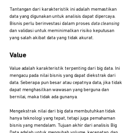
Tantangan dari karakteristik ini adalah memastikan
data yang digunakan untuk analisis dapat dipercaya.
Bisnis perlu berinvestasi dalam proses
data cleansing
dan validasi untuk meminimalkan risiko keputusan
yang salah akibat data yang tidak akurat.
Value
Value adalah karakteristik terpenting dari big data. Ini
mengacu pada nilai bisnis yang dapat diekstrak dari
data. Seberapa pun besar atau cepatnya data, jika tidak
dapat menghasilkan wawasan yang berguna dan
bernilai, maka tidak ada gunanya.
Mengekstrak nilai dari big data membutuhkan tidak
hanya teknologi yang tepat, tetapi juga pemahaman
bisnis yang mendalam. Tujuan akhir dari analisis Big
Data adalah untuk mengubah volume, kecepatan, dan