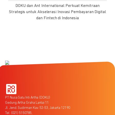
DOKU dan Ant International Perkuat Kemitraan
Strategis untuk Akselerasi Inovasi Pembayaran Digital
dan Fintech di Indonesia
PT Nusa Satu Inti Artha (DOKU)
Gedung Artha Graha Lantai 11
Jl. Jend. Sudirman Kav. 52-53, Jakarta 12190
Tel. (021) 5150785,