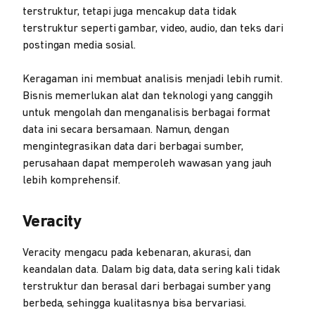
terstruktur, tetapi juga mencakup data tidak
terstruktur seperti gambar, video, audio, dan teks dari
postingan media sosial.
Keragaman ini membuat analisis menjadi lebih rumit.
Bisnis memerlukan alat dan teknologi yang canggih
untuk mengolah dan menganalisis berbagai format
data ini secara bersamaan. Namun, dengan
mengintegrasikan data dari berbagai sumber,
perusahaan dapat memperoleh wawasan yang jauh
lebih komprehensif.
Veracity
Veracity mengacu pada kebenaran, akurasi, dan
keandalan data. Dalam big data, data sering kali tidak
terstruktur dan berasal dari berbagai sumber yang
berbeda, sehingga kualitasnya bisa bervariasi.