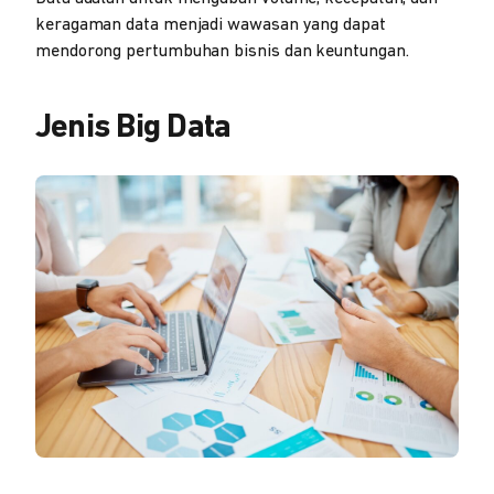
keragaman data menjadi wawasan yang dapat
mendorong pertumbuhan bisnis dan keuntungan.
Jenis Big Data