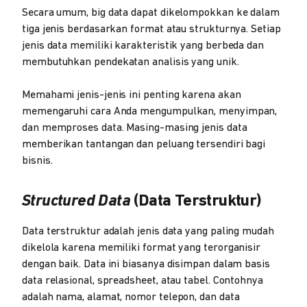
Secara umum, big data dapat dikelompokkan ke dalam
tiga jenis berdasarkan format atau strukturnya. Setiap
jenis data memiliki karakteristik yang berbeda dan
membutuhkan pendekatan analisis yang unik.
Memahami jenis-jenis ini penting karena akan
memengaruhi cara Anda mengumpulkan, menyimpan,
dan memproses data. Masing-masing jenis data
memberikan tantangan dan peluang tersendiri bagi
bisnis.
Structured Data
(Data Terstruktur)
Data terstruktur adalah jenis data yang paling mudah
dikelola karena memiliki format yang terorganisir
dengan baik. Data ini biasanya disimpan dalam basis
data relasional, spreadsheet, atau tabel. Contohnya
adalah nama, alamat, nomor telepon, dan data