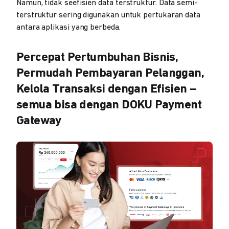
Namun, tidak seefisien data terstruktur. Data semi-
terstruktur sering digunakan untuk pertukaran data
antara aplikasi yang berbeda.
Percepat Pertumbuhan Bisnis,
Permudah Pembayaran Pelanggan,
Kelola Transaksi dengan Efisien –
semua bisa dengan DOKU Payment
Gateway