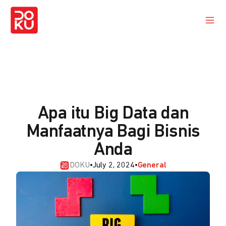
Apa itu Big Data dan
Manfaatnya Bagi Bisnis
Anda
DOKU
•
July 2, 2024
•
General