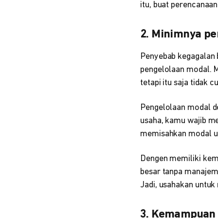
itu, buat perencanaa
2. Minimnya p
Penyebab kegagalan 
pengelolaan modal. M
tetapi itu saja tidak c
Pengelolaan modal den
usaha, kamu wajib 
memisahkan modal us
Dengen memiliki kema
besar tanpa manajeme
Jadi, usahakan untuk
3. Kemampuan 