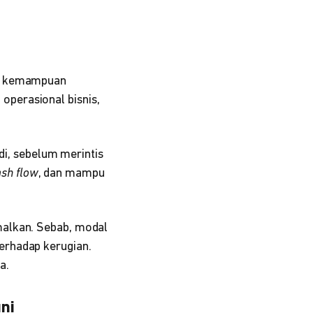
ya kemampuan
perasional bisnis,
di, sebelum merintis
ash flow
, dan mampu
malkan. Sebab, modal
erhadap kerugian.
a.
ni