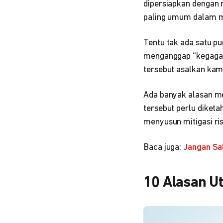
dipersiapkan dengan m
paling umum dalam me
Tentu tak ada satu pu
menganggap “kegagala
tersebut asalkan ka
Ada banyak alasan me
tersebut perlu diketa
menyusun mitigasi ris
Baca juga:
Jangan Sal
10 Alasan U