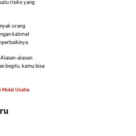
satu risiko yang
anyak orang
engan kalimat
perbaikinya.
 Alasan-alasan
an begitu, kamu bisa
m Mulai Usaha
aru