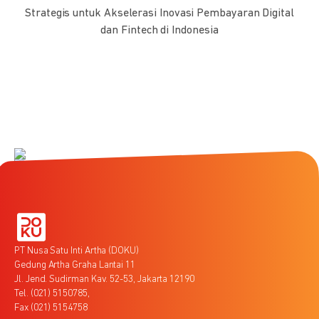
Strategis untuk Akselerasi Inovasi Pembayaran Digital
dan Fintech di Indonesia
PT Nusa Satu Inti Artha (DOKU)
Gedung Artha Graha Lantai 11
Jl. Jend. Sudirman Kav. 52-53, Jakarta 12190
Tel. (021) 5150785,
Fax (021) 5154758