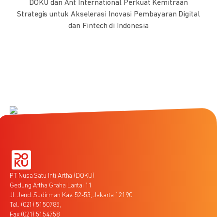
DOKU dan Ant International Perkuat Kemitraan
Strategis untuk Akselerasi Inovasi Pembayaran Digital
dan Fintech di Indonesia
PT Nusa Satu Inti Artha (DOKU)
Gedung Artha Graha Lantai 11
Jl. Jend. Sudirman Kav. 52-53, Jakarta 12190
Tel. (021) 5150785,
Fax (021) 5154758