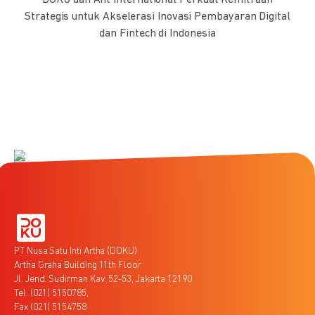
Strategis untuk Akselerasi Inovasi Pembayaran Digital
dan Fintech di Indonesia
PT Nusa Satu Inti Artha (DOKU)
Artha Graha Building 11th Floor
Jl. Jend. Sudirman Kav. 52-53, Jakarta 12190
Tel. (021) 5150785,
Fax (021) 5154758