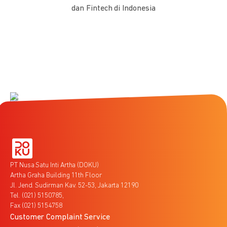
dan Fintech di Indonesia
PT Nusa Satu Inti Artha (DOKU)
Artha Graha Building 11th Floor
Jl. Jend. Sudirman Kav. 52-53, Jakarta 12190
Tel. (021) 5150785,
Fax (021) 5154758
Customer Complaint Service