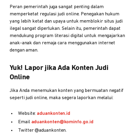
Peran pemerintah juga sangat penting dalam
memperketat regulasi judi online. Penegakan hukum
yang lebih ketat dan upaya untuk memblokir situs judi
ilegal sangat diperlukan. Selain itu, pemerintah dapat
mendukung program literasi digital untuk mengajarkan
anak-anak dan remaja cara menggunakan internet
dengan aman.
Yuk! Lapor jika Ada Konten Judi
Online
Jika Anda menemukan konten yang bermuatan negatif
seperti judi online, maka segera laporkan melalui:
Website:
aduankonten.id
Email
aduankonten@kominfo.go.id
Twitter @aduankonten.