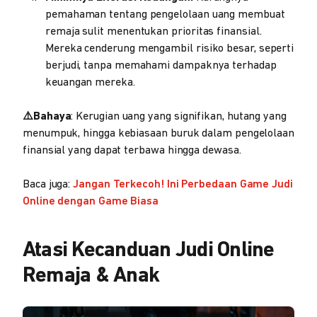
pemahaman tentang pengelolaan uang membuat
remaja sulit menentukan prioritas finansial.
Mereka cenderung mengambil risiko besar, seperti
berjudi, tanpa memahami dampaknya terhadap
keuangan mereka.
⚠️Bahaya
: Kerugian uang yang signifikan, hutang yang
menumpuk, hingga kebiasaan buruk dalam pengelolaan
finansial yang dapat terbawa hingga dewasa.
Baca juga:
Jangan Terkecoh! Ini Perbedaan Game Judi
Online dengan Game Biasa
Atasi Kecanduan Judi Online
Remaja & Anak