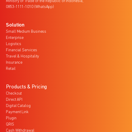
Ministry of Trade of the Republic of Indonesia,
0853-1111-1010 (WhatsApp)
Solution
Small Medium Business
Enterprise
Logistics
Financial Services
Travel & Hospitality
Insurance
Retail
Products & Pricing
Checkout
Direct API
Digital Catalog
Payment Link
Plugin
QRIS
Cash Withdrawal