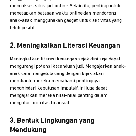
mengakses situs judi online. Selain itu, penting untuk
menetapkan batasan waktu online dan mendorong
anak-anak menggunakan gadget untuk aktivitas yang
lebih positif.
2. Meningkatkan Literasi Keuangan
Meningkatkan literasi keuangan sejak dini juga dapat
mengurangi potensi kecanduan judi. Mengajarkan anak-
anak cara mengelola uang dengan bijak akan
membantu mereka memahami pentingnya
menghindari keputusan impulsif. Ini juga dapat
mengajarkan mereka nilai-nilai penting dalam
mengatur prioritas finansial.
3. Bentuk Lingkungan yang
Mendukung