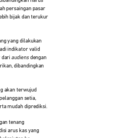
dibandingkan harus
gah persaingan pasar
bih bijak dan terukur
ang yang dilakukan
di indikator valid
 dari
audiens
dengan
rikan, dibandingkan
ng akan terwujud
 pelanggan setia,
rta mudah diprediksi.
ngan tenang
isi arus kas yang