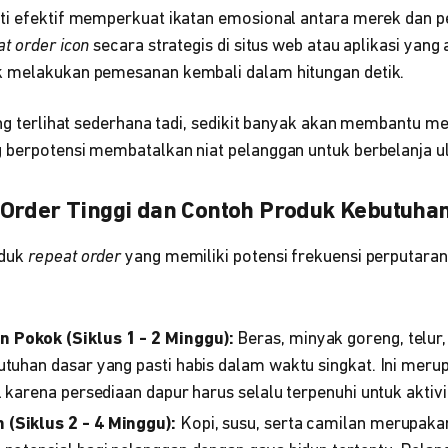
ti efektif memperkuat ikatan emosional antara merek dan p
t order icon
secara strategis di situs web atau aplikasi ya
k melakukan pemesanan kembali dalam hitungan detik.
ang terlihat sederhana tadi, sedikit banyak akan membantu m
 berpotensi membatalkan niat pelanggan untuk berbelanja u
Order Tinggi dan Contoh Produk Kebutuha
oduk
repeat order
yang memiliki potensi frekuensi perputaran
 Pokok (Siklus 1 - 2 Minggu):
Beras, minyak goreng, telur
utuhan dasar yang pasti habis dalam waktu singkat. Ini mer
l karena persediaan dapur harus selalu terpenuhi untuk akti
(Siklus 2 - 4 Minggu):
Kopi, susu, serta camilan merupaka