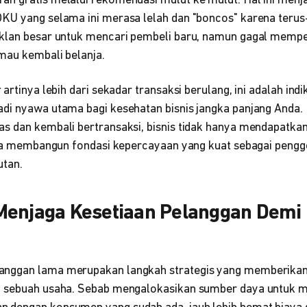
n gratis melalui rekomendasi mulut ke mulut. Hal ini menja
KU yang selama ini merasa lelah dan "boncos" karena teru
iklan besar untuk mencari pembeli baru, namun gagal memp
mau kembali belanja.
r
artinya lebih dari sekadar transaksi berulang, ini adalah ind
di nyawa utama bagi kesehatan bisnis jangka panjang Anda
s dan kembali bertransaksi, bisnis tidak hanya mendapatkan
juga membangun fondasi kepercayaan yang kuat sebagai pen
utan.
Menjaga Kesetiaan Pelanggan Demi
nggan lama merupakan langkah strategis yang memberikan e
l sebuah usaha. Sebab mengalokasikan sumber daya untuk 