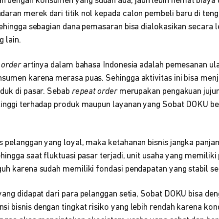
 dengan konsumen yang sudah ada, jauh lebih hemat biaya 
aran merek dari titik nol kepada calon pembeli baru di ten
Sehingga sebagian dana pemasaran bisa dialokasikan secara le
g lain.
 order
artinya dalam bahasa Indonesia adalah pemesanan ul
sumen karena merasa puas. Sehingga aktivitas ini bisa menja
oduk di pasar. Sebab
repeat order
merupakan pengakuan jujur
tinggi terhadap produk maupun layanan yang Sobat DOKU be
s pelanggan yang loyal, maka ketahanan bisnis jangka panja
hingga saat fluktuasi pasar terjadi, unit usaha yang memiliki
guh karena sudah memiliki fondasi pendapatan yang stabil se
ang didapat dari para pelanggan setia, Sobat DOKU bisa de
 bisnis dengan tingkat risiko yang lebih rendah karena kond