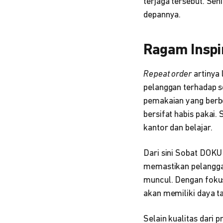
terjaga tersebut. Se
depannya.
Ragam Inspir
Repeat order
artinya
pelanggan terhadap so
pemakaian yang berb
bersifat habis pakai.
kantor dan belajar.
Dari sini Sobat DOKU 
memastikan pelangga
muncul. Dengan fokus
akan memiliki daya ta
Selain kualitas dari 