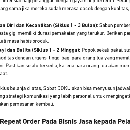
potensial bagi pelanggan dengan gaya hidup tertentu. Pela
yang sama jika mereka sudah merasa cocok dengan kualitas, 
 Diri dan Kecantikan (Siklus 1 - 3 Bulan):
Sabun pembers
pasta gigi memiliki durasi pemakaian yang terukur. Berikan p
ati masa habis produk.
i dan Balita (Siklus 1 - 2 Minggu):
Popok sekali pakai, su
ditas dengan urgensi tinggi bagi para orang tua yang memilik
i. Pastikan selalu tersedia, karena para orang tua akan me
saat.
us belanja di atas, Sobat DOKU akan bisa menyusun jadwal
g strategi komunikasi yang lebih personal untuk menginga
ukan pemesanan kembali.
 Repeat Order Pada Bisnis Jasa kepada Pe