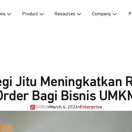
ons
Product
Resources
Company
P
egi Jitu Meningkatkan 
Order Bagi Bisnis UMK
DOKU
•
March 4, 2026
•
Enterprise