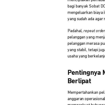
menciptakan pemasara
bagi banyak Sobat DO
mengeluarkan biaya 
yang sudah ada agar 
Padahal,
repeat orde
pelanggan yang menja
pelanggan merasa pua
yang stabil, tetapi 
usaha yang berkelanj
Pentingnya 
Berlipat
Mempertahankan pela
anggaran operasiona