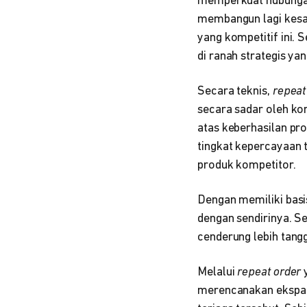
memperkuat hubungan
membangun lagi kesad
yang kompetitif ini. 
di ranah strategis yan
Secara teknis,
repeat
secara sadar oleh kon
atas keberhasilan pr
tingkat kepercayaan 
produk kompetitor.
Dengan memiliki basi
dengan sendirinya. Se
cenderung lebih tang
Melalui
repeat order
y
merencanakan ekspansi