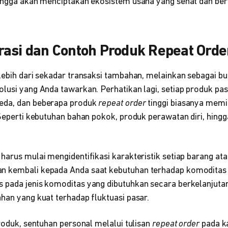
hingga akan menciptakan ekosistem usaha yang sehat dan ber
asi dan Contoh Produk Repeat Orde
 lebih dari sekadar transaksi tambahan, melainkan sebagai b
lusi yang Anda tawarkan. Perhatikan lagi, setiap produk pas
eda, dan beberapa produk
repeat order
tinggi biasanya memi
 Seperti kebutuhan bahan pokok, produk perawatan diri, hing
harus mulai mengidentifikasi karakteristik setiap barang ata
n kembali kepada Anda saat kebutuhan terhadap komoditas 
 pada jenis komoditas yang dibutuhkan secara berkelanjuta
han yang kuat terhadap fluktuasi pasar.
produk, sentuhan personal melalui tulisan
repeat order
pada k