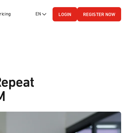
ricing
EN (English - US)
LOGIN
REGISTER NOW
Repeat
M