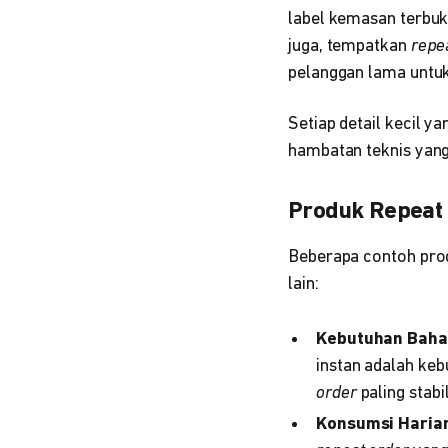
label kemasan terbuk
juga, tempatkan
repea
pelanggan lama untu
Setiap detail kecil y
hambatan teknis yang
Produk Repeat 
Beberapa contoh pr
lain:
Kebutuhan Bahan
instan adalah keb
order
paling stabi
Konsumsi Harian 