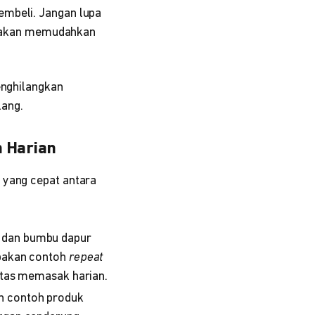
embeli. Jangan lupa
ng akan memudahkan
enghilangkan
lang.
n Harian
 yang cepat antara
, dan bumbu dapur
upakan contoh
repeat
vitas memasak harian.
n contoh produk