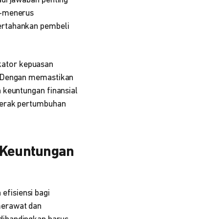
di jawaban penting
s-menerus
ertahankan pembeli
ikator kepuasan
. Dengan memastikan
 keuntungan finansial
ggerak pertumbuhan
 Keuntungan
fisiensi bagi
merawat dan