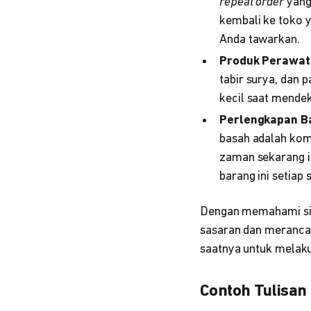
repeat order
yang 
kembali ke toko 
Anda tawarkan.
Produk Perawatan
tabir surya, dan 
kecil saat mendek
Perlengkapan Bay
basah adalah komo
zaman sekarang in
barang ini setiap 
Dengan memahami sikl
sasaran dan merancan
saatnya untuk melak
Contoh Tulisan