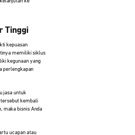
kelanjutan ke
r Tinggi
ukti kepuasan
tinya memiliki siklus
liki kegunaan yang
ga perlengkapan
u jasa untuk
tersebut kembali
n, maka bisnis Anda
artu ucapan atau