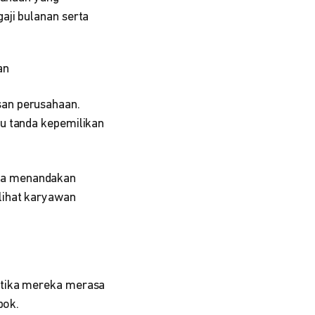
gaji bulanan serta
an
san perusahaan.
tu tanda kepemilikan
ga menandakan
lihat karyawan
tika mereka merasa
mpok.