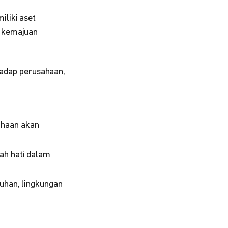
liki aset
k kemajuan
adap perusahaan,
ahaan akan
ah hati dalam
ruhan, lingkungan