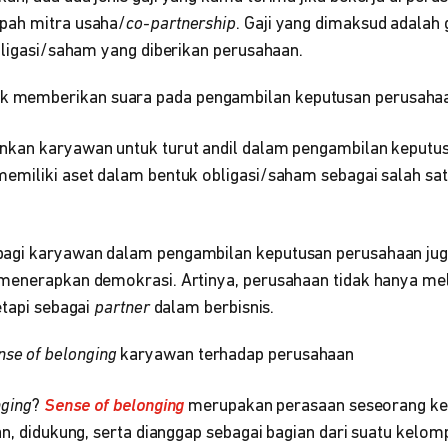
pah mitra usaha/
co-partnership
. Gaji yang dimaksud adalah 
bligasi/saham yang diberikan perusahaan.
uk memberikan suara pada pengambilan keputusan perusaha
nkan karyawan untuk turut andil dalam pengambilan keputu
emiliki aset dalam bentuk obligasi/saham sebagai salah sa
agi karyawan dalam pengambilan keputusan perusahaan ju
menerapkan demokrasi. Artinya, perusahaan tidak hanya me
etapi sebagai
partner
dalam berbisnis.
nse of belonging
karyawan terhadap perusahaan
nging
?
Sense of belonging
merupakan perasaan seseorang ke
an, didukung, serta dianggap sebagai bagian dari suatu kelo