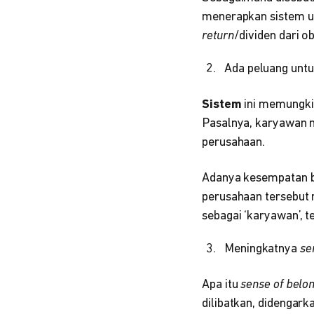
menerapkan sistem u
return
/dividen dari o
Ada peluang unt
Sistem
ini memungki
Pasalnya, karyawan m
perusahaan.
Adanya kesempatan b
perusahaan tersebut 
sebagai ‘karyawan’, t
Meningkatnya
se
Apa itu
sense of belo
dilibatkan, didengark