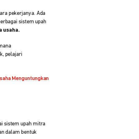
ara pekerjanya. Ada
berbagai sistem upah
a usaha.
imana
, pelajari
 Usaha Menguntungkan
ai sistem upah mitra
kan dalam bentuk