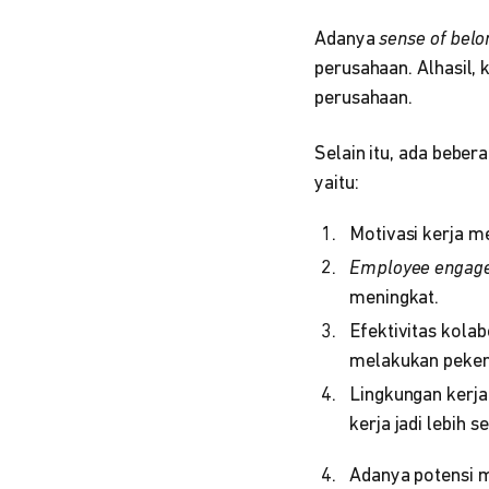
Adanya
sense of belo
perusahaan. Alhasil
perusahaan.
Selain itu, ada beber
yaitu:
Motivasi kerja m
Employee engag
meningkat.
Efektivitas kola
melakukan peker
Lingkungan kerja
kerja jadi lebih s
Adanya potensi 