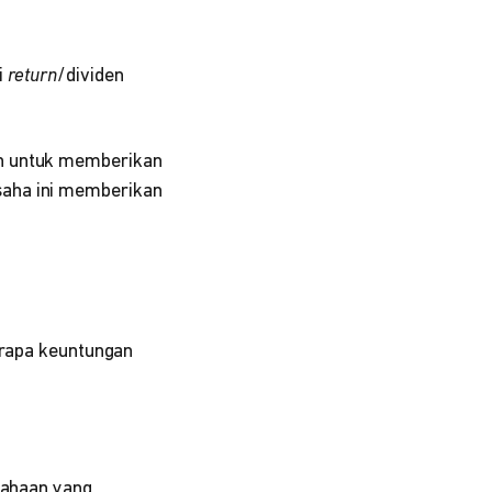
i
return
/dividen
an untuk memberikan
saha ini memberikan
erapa keuntungan
usahaan yang