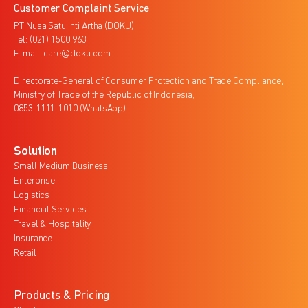
Customer Complaint Service
PT Nusa Satu Inti Artha (DOKU)
Tel: (021) 1500 963
E-mail: care@doku.com
Directorate-General of Consumer Protection and Trade Compliance,
Ministry of Trade of the Republic of Indonesia,
0853-1111-1010 (WhatsApp)
Solution
Small Medium Business
Enterprise
Logistics
Financial Services
Travel & Hospitality
Insurance
Retail
Products & Pricing