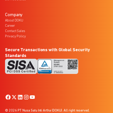
Company
About DOKU
Career
Contact Sales
Privacy Policy
Secure Transactions with Global Security
Standards
© 2026 PT Nusa Satu Inti Artha (DOKU). All right reserved.