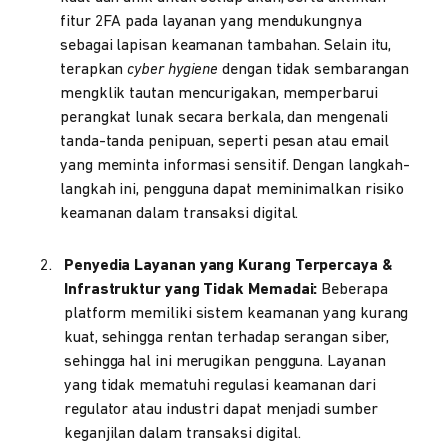
fitur 2FA pada layanan yang mendukungnya
sebagai lapisan keamanan tambahan. Selain itu,
terapkan
cyber hygiene
dengan tidak sembarangan
mengklik tautan mencurigakan, memperbarui
perangkat lunak secara berkala, dan mengenali
tanda-tanda penipuan, seperti pesan atau email
yang meminta informasi sensitif. Dengan langkah-
langkah ini, pengguna dapat meminimalkan risiko
keamanan dalam transaksi digital.
Penyedia Layanan yang Kurang Terpercaya &
Infrastruktur yang Tidak Memadai:
Beberapa
platform memiliki sistem keamanan yang kurang
kuat, sehingga rentan terhadap serangan siber,
sehingga hal ini merugikan pengguna. Layanan
yang tidak mematuhi regulasi keamanan dari
regulator atau industri dapat menjadi sumber
keganjilan dalam transaksi digital.