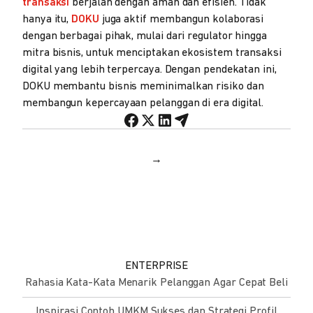
transaksi
berjalan dengan aman dan efisien. Tidak
hanya itu,
DOKU
juga aktif membangun kolaborasi
dengan berbagai pihak, mulai dari regulator hingga
mitra bisnis, untuk menciptakan ekosistem transaksi
digital yang lebih terpercaya. Dengan pendekatan ini,
DOKU membantu bisnis meminimalkan risiko dan
membangun kepercayaan pelanggan di era digital.
→
ENTERPRISE
Rahasia Kata-Kata Menarik Pelanggan Agar Cepat Beli
Inspirasi Contoh UMKM Sukses dan Strategi Profil