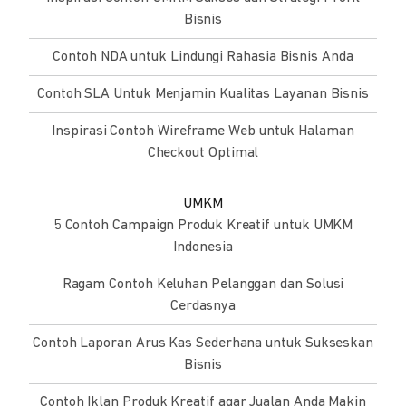
Bisnis
Contoh NDA untuk Lindungi Rahasia Bisnis Anda
Contoh SLA Untuk Menjamin Kualitas Layanan Bisnis
Inspirasi Contoh Wireframe Web untuk Halaman
Checkout Optimal
UMKM
5 Contoh Campaign Produk Kreatif untuk UMKM
Indonesia
Ragam Contoh Keluhan Pelanggan dan Solusi
Cerdasnya
Contoh Laporan Arus Kas Sederhana untuk Sukseskan
Bisnis
Contoh Iklan Produk Kreatif agar Jualan Anda Makin