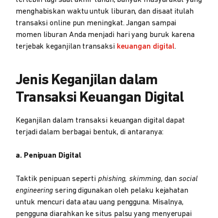
menghabiskan waktu untuk liburan, dan disaat itulah
transaksi online pun meningkat. Jangan sampai
momen liburan Anda menjadi hari yang buruk karena
terjebak keganjilan transaksi
keuangan digital
.
Jenis Keganjilan dalam
Transaksi Keuangan Digital
Keganjilan dalam transaksi keuangan digital dapat
terjadi dalam berbagai bentuk, di antaranya:
a. Penipuan Digital
Taktik penipuan seperti
phishing, skimming,
dan
social
engineering
sering digunakan oleh pelaku kejahatan
untuk mencuri data atau uang pengguna. Misalnya,
pengguna diarahkan ke situs palsu yang menyerupai