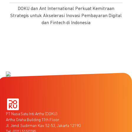
DOKU dan Ant International Perkuat Kemitraan
Strategis untuk Akselerasi Inovasi Pembayaran Digital
dan Fintech di Indonesia
PT Nusa Satu Inti Artha (DOKU)
Artha Graha Building 11th Floor
Jl. Jend. Sudirman Kav. 52-53, Jakarta 12190
Tel. (021) 5150785,