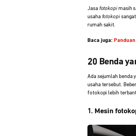
Jasa
fotokopi
masih s
usaha
fotokopi
sangat
rumah sakit.
Baca juga:
Panduan
20 Benda yan
Ada sejumlah benda y
usaha tersebut. Beb
fotokopi
lebih terban
1. Mesin fotoko