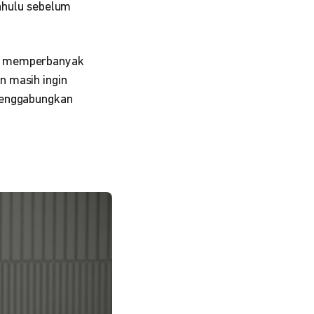
dahulu sebelum
us memperbanyak
n masih ingin
 menggabungkan