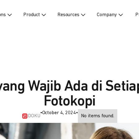
ons
Product
Resources
Company
P
ang Wajib Ada di Seti
Fotokopi
•
October 4, 2024
•
DOKU
No items found.