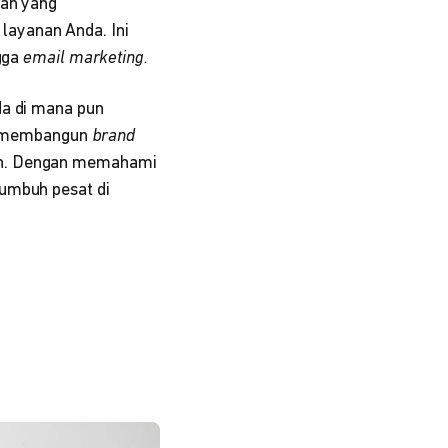
ran yang
layanan Anda. Ini
gga
email marketing.
da di mana pun
tuk membangun
brand
lan. Dengan memahami
umbuh pesat di