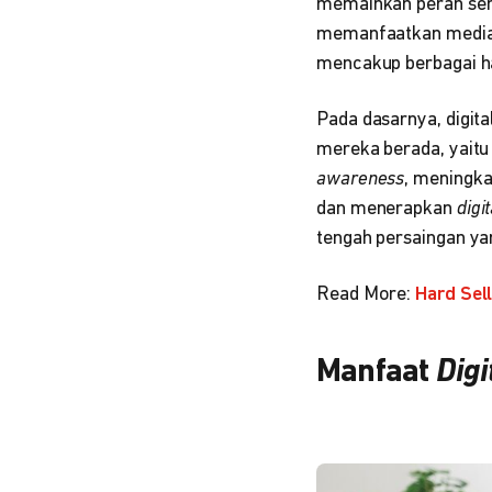
memainkan peran sen
memanfaatkan media 
mencakup berbagai hal
Pada dasarnya, digit
mereka berada, yaitu
awareness
, meningk
dan menerapkan
digi
tengah persaingan ya
Read More:
Hard Sell
Manfaat
Digi