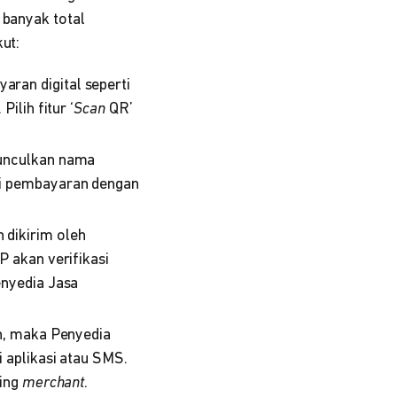
 banyak total
kut:
ran digital seperti
lih fitur ‘
Scan
QR’
munculkan nama
i pembayaran dengan
 dikirim oleh
JP akan verifikasi
enyedia Jasa
n, maka Penyedia
 aplikasi atau SMS.
ning
merchant
.