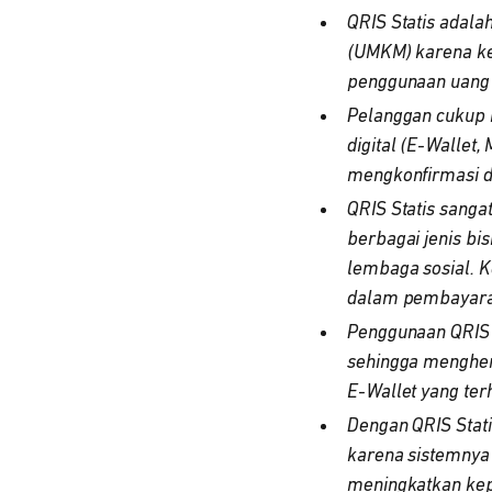
QRIS Statis adala
(UMKM) karena k
penggunaan uang t
Pelanggan cukup 
digital (E-Wallet
mengkonfirmasi de
QRIS Statis sanga
berbagai jenis bis
lembaga sosial. K
dalam pembayara
Penggunaan QRIS 
sehingga menghem
E-Wallet yang te
Dengan QRIS Stat
karena sistemnya
meningkatkan ke