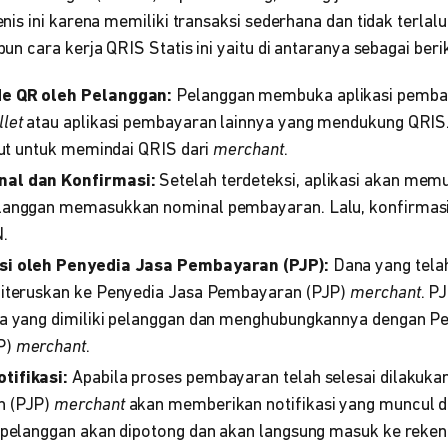
s ini karena memiliki transaksi sederhana dan tidak terlalu
 cara kerja QRIS Statis ini yaitu di antaranya sebagai beri
e QR oleh Pelanggan:
Pelanggan membuka aplikasi pembaya
let
atau aplikasi pembayaran lainnya yang mendukung QRIS. Pi
ebut untuk memindai QRIS dari
merchant
.
al dan Konfirmasi:
Setelah terdeteksi, aplikasi akan me
langgan memasukkan nominal pembayaran. Lalu, konfirmas
N.
si oleh Penyedia Jasa Pembayaran (PJP):
Dana yang telah
diteruskan ke Penyedia Jasa Pembayaran (PJP)
merchant
. P
na yang dimiliki pelanggan dan menghubungkannya dengan P
P)
merchant
.
ifikasi:
Apabila proses pembayaran telah selesai dilakuka
n (PJP)
merchant
akan memberikan notifikasi yang muncul di
 pelanggan akan dipotong dan akan langsung masuk ke reke