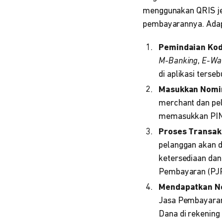
menggunakan QRIS jeni
pembayarannya. Adapun
Pemindaian Kod
M-Banking
,
E-Wal
di aplikasi ters
Masukkan Nomin
merchant dan pe
memasukkan PI
Proses Transak
pelanggan akan 
ketersediaan da
Pembayaran (PJ
Mendapatkan Not
Jasa Pembayara
Dana di rekening