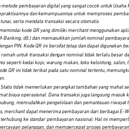
h metode pembayaran digital yang sangat cocok untuk Usaha
epraktisannya dan kemampuannya untuk memproses pembay
unai, serta mendata transaksi secara otomatis.
memindai kode QR yang dimiliki merchant menggunakan apl
, M-Banking, dll.) dan memasukkan jumlah nominal pembayara
ngan PIN. Kode QR ini bersifat tetap dan dapat digunakan ber
t ramah untuk transaksi dengan nominal tidak terlalu besar d
nis seperti kedai kopi, warung makan, toko kelontong, salon, 
ode QR ini tidak terikat pada satu nominal tertentu, memungkin
n.
Statis tidak memerlukan perangkat tambahan yang mahal se
at biaya operasional. Dana transaksi juga langsung masuk k
rhubung, memudahkan pengelolaan dan pemantauan riwayat t
is, merchant dapat menerima pembayaran dari berbagai E-Wa
 terhubung ke standar pembayaran nasional. Hal ini memperl
percayaan pelanggan, dan mempercepat proses pembayaran