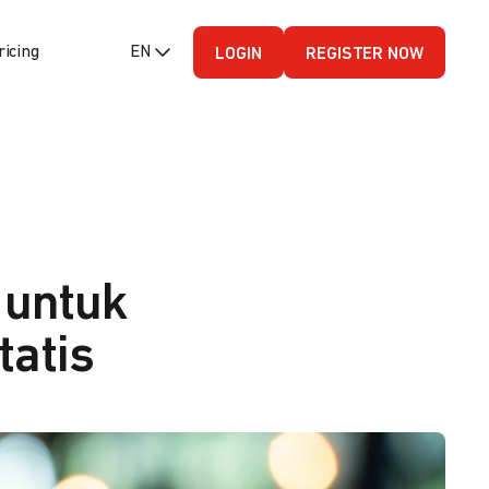
ricing
EN (English - US)
LOGIN
REGISTER NOW
 untuk
tatis