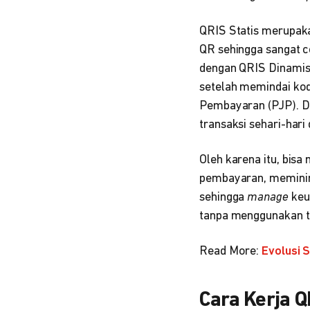
QRIS Statis merupaka
QR sehingga sangat 
dengan QRIS Dinamis
setelah memindai kod
Pembayaran (PJP). Di
transaksi sehari-hari
Oleh karena itu, bi
pembayaran, meminim
sehingga
manage
keu
tanpa menggunakan te
Read More:
Evolusi 
Cara Kerja Q