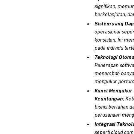
signifikan, memung
berkelanjutan, da
Sistem yang Dapa
operasional seper
konsisten. Ini m
pada individu tert
Teknologi Otomat
Penerapan softwar
menambah banyak 
mengukur pertumb
Kunci Mengukur 
Keuntungan:
Kebe
bisnis bertahan 
perusahaan mengev
Integrasi Teknol
seperti cloud co