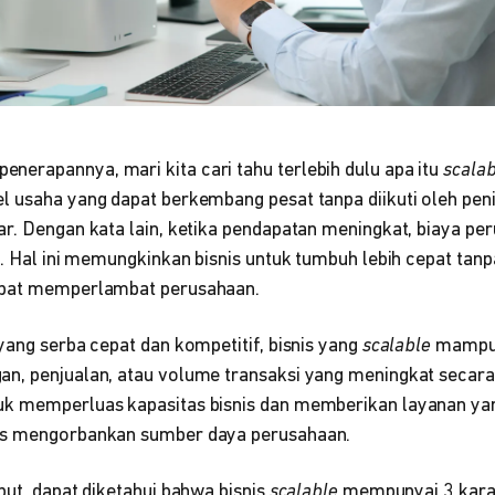
erapannya, mari kita cari tahu terlebih dulu apa itu
scalab
 usaha yang dapat berkembang pesat tanpa diikuti oleh pen
r. Dengan kata lain, ketika pendapatan meningkat, biaya per
an. Hal ini memungkinkan bisnis untuk tumbuh lebih cepat ta
apat memperlambat perusahaan.
yang serba cepat dan kompetitif, bisnis yang
scalable
mampu
n, penjualan, atau volume transaksi yang meningkat secara 
k memperluas kapasitas bisnis dan memberikan layanan yan
us mengorbankan sumber daya perusahaan.
but, dapat diketahui bahwa bisnis
scalable
mempunyai 3 karak