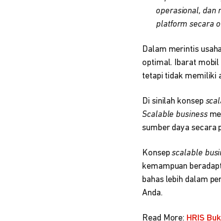
operasional, dan
platform secara ot
Dalam merintis usaha,
optimal. Ibarat mobi
tetapi tidak memilik
Di sinilah konsep
scal
Scalable business
mem
sumber daya secara p
Konsep
scalable bus
kemampuan beradaptas
bahas lebih dalam pe
Anda.
Read More:
HRIS Buk