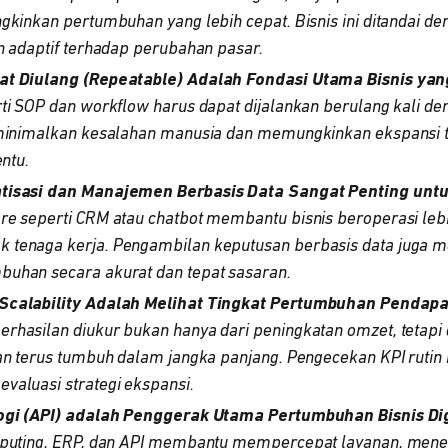
kinkan pertumbuhan yang lebih cepat. Bisnis ini ditandai deng
n adaptif terhadap perubahan pasar.
t Diulang (Repeatable) Adalah Fondasi Utama Bisnis yan
ti SOP dan workflow harus dapat dijalankan berulang kali de
eminimalkan kesalahan manusia dan memungkinkan ekspansi 
entu.
isasi dan Manajemen Berbasis Data Sangat Penting untuk
e seperti CRM atau chatbot membantu bisnis beroperasi leb
tenaga kerja. Pengambilan keputusan berbasis data juga
uhan secara akurat dan tepat sasaran.
Scalability Adalah Melihat Tingkat Pertumbuhan Pendap
rhasilan diukur bukan hanya dari peningkatan omzet, tetap
dan terus tumbuh dalam jangka panjang. Pengecekan KPI ruti
aluasi strategi ekspansi.
ogi (API) adalah Penggerak Utama Pertumbuhan Bisnis Dig
mputing, ERP, dan API membantu mempercepat layanan, mene