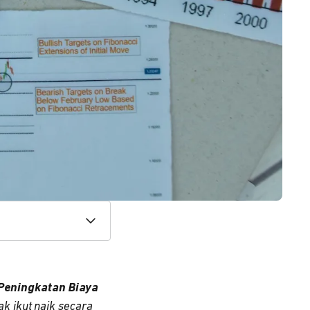
Peningkatan Biaya
k ikut naik secara