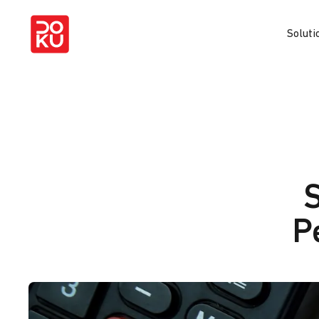
Soluti
S
P