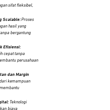
an sifat fleksibel,
g Scalable:
Proses
ngan hasil yang
tanpa bergantung
 Efisiensi:
ih cepat tanpa
 membantu perusahaan
atan dan Margin
i dari kemampuan
n membantu
ital:
Teknologi
kan biaya