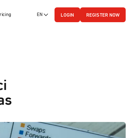
ricing
EN (English - US)
LOGIN
REGISTER NOW
ci
as