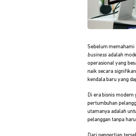
Sebelum memahami pen
business
adalah model
operasional yang besa
naik secara signifik
kendala baru yang d
Di era bisnis modern 
pertumbuhan pelangga
utamanya adalah untu
pelanggan tanpa har
Dari pengertian terse