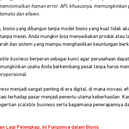
 meminimalkan human error. API, khususnya, memungkinkan p
omatis dan efisien.
 bisnis yang dibangun tanpa model bisnis yang kuat tidak ak
l tanpa mesin, Anda mungkin bisa menyediakan produk atau l
i arah dan sistem yang mampu menghasilkan keuntungan berk
able business
berperan sebagai kunci agar perusahaan dapat
ungkinkan usaha Anda berkembang pesat tanpa harus meni
roporsional.
iness
menjadi sangat penting di era digital, di mana inovasi, ef
i terhadap pasar menjadi penentu utama keberhasilan. Kare
ngertian
scalable business
serta bagaimana penerapannya da
an Lagi Pelengkap, Ini Fungsinya dalam Bisnis