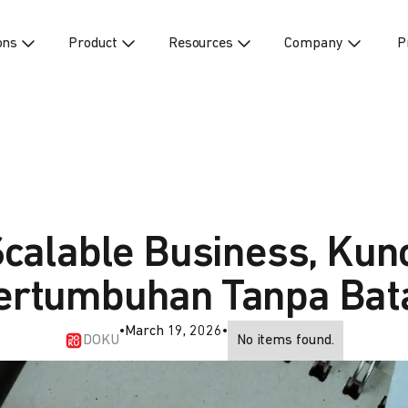
ons
Product
Resources
Company
P
calable Business, Kun
ertumbuhan Tanpa Bat
•
March 19, 2026
•
DOKU
No items found.