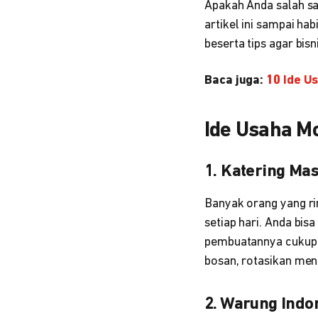
Apakah Anda salah sa
artikel ini sampai h
beserta tips agar bisni
Baca juga:
10 Ide U
Ide Usaha M
1. Katering M
Banyak orang yang ri
setiap hari. Anda bis
pembuatannya cukup m
bosan, rotasikan me
2. Warung Ind