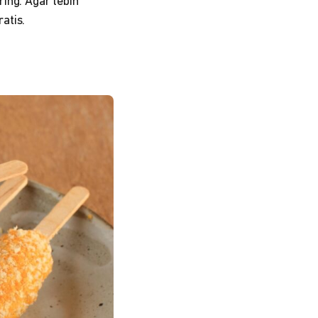
ing. Agar lebih
atis.