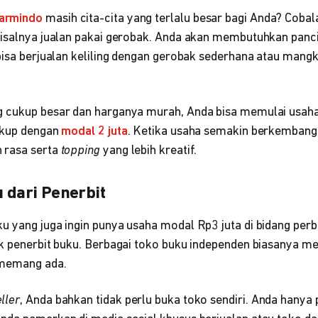
armindo
masih cita-cita yang terlalu besar bagi Anda? Coba
misalnya jualan pakai gerobak. Anda akan membutuhkan panci,
bisa berjualan keliling dengan gerobak sederhana atau mangk
 cukup besar dan harganya murah, Anda bisa memulai usaha
ukup dengan
modal 2 juta
. Ketika usaha semakin berkembang
 rasa serta
topping
yang lebih kreatif.
 dari Penerbit
u yang juga ingin punya usaha modal Rp3 juta di bidang per
k penerbit buku. Berbagai toko buku independen biasanya m
 memang ada.
ller
, Anda bahkan tidak perlu buka toko sendiri. Anda hany