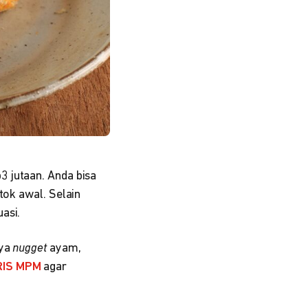
 jutaan. Anda bisa
tok awal. Selain
asi.
nya
nugget
ayam,
RIS MPM
agar