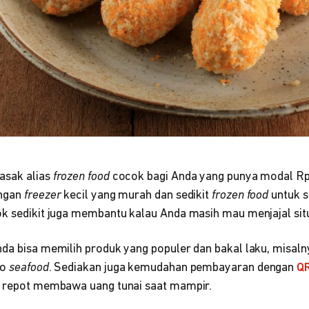
asak alias
frozen food
cocok bagi Anda yang punya modal Rp3
engan
freezer
kecil yang murah dan sedikit
frozen food
untuk s
ok sedikit juga membantu kalau Anda masih mau menjajal situ
nda bisa memilih produk yang populer dan bakal laku, misal
so
seafood
. Sediakan juga kemudahan pembayaran dengan
Q
u repot membawa uang tunai saat mampir.