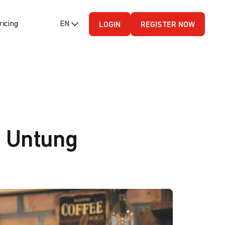
ricing
EN (English - US)
LOGIN
REGISTER NOW
a Untung