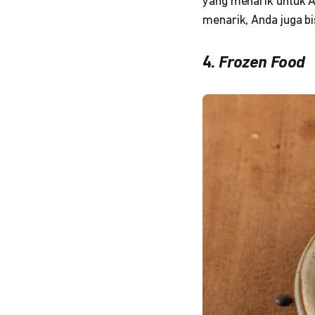
yang menarik untuk A
menarik, Anda juga b
4.
Frozen Food