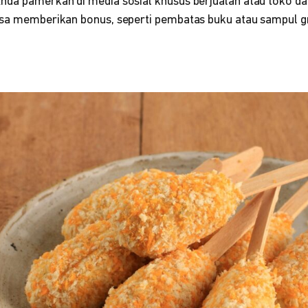
nda pamerkan di media sosial khusus berjualan atau toko dar
isa memberikan bonus, seperti pembatas buku atau sampul gr