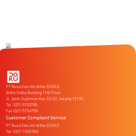
PT Nusa Satu Inti Artha (DOKU)
Artha Graha Building 11th Floor
Jl. Jend. Sudirman Kav. 52-53, Jakarta 12190
Tel. (021) 5150785,
Fax (021) 5154758
Customer Complaint Service
PT Nusa Satu Inti Artha (DOKU)
Tel: (021) 1500 963