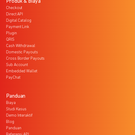
Produk & Biaya
Checkout
Direct API
Digital Catalog
Payment Link
Plugin
QRIS
Cash Withdrawal
Domestic Payouts
Cross Border Payouts
Sub Account
Embedded Wallet
PayChat
Panduan
Biaya
Studi Kasus
Demo Interaktif
Blog
Panduan
Referensi API