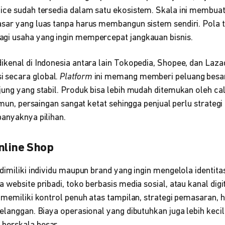
ice sudah tersedia dalam satu ekosistem. Skala ini membuat 
sar yang luas tanpa harus membangun sistem sendiri. Pola 
gi usaha yang ingin mempercepat jangkauan bisnis.
ikenal di Indonesia antara lain Tokopedia, Shopee, dan Laz
 secara global.
Platform
ini memang memberi peluang besa
jung yang stabil. Produk bisa lebih mudah ditemukan oleh ca
mun, persaingan sangat ketat sehingga penjual perlu strategi
banyaknya pilihan.
nline Shop
dimiliki individu maupun brand yang ingin mengelola identita
website pribadi, toko berbasis media sosial, atau kanal digit
 memiliki kontrol penuh atas tampilan, strategi pemasaran, 
elanggan. Biaya operasional yang dibutuhkan juga lebih keci