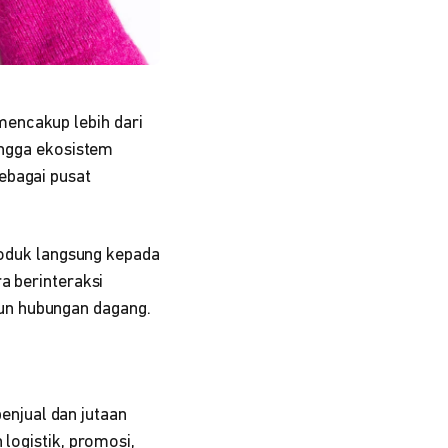
encakup lebih dari
hingga ekosistem
sebagai pusat
produk langsung kepada
a berinteraksi
un hubungan dagang.
njual dan jutaan
 logistik, promosi,