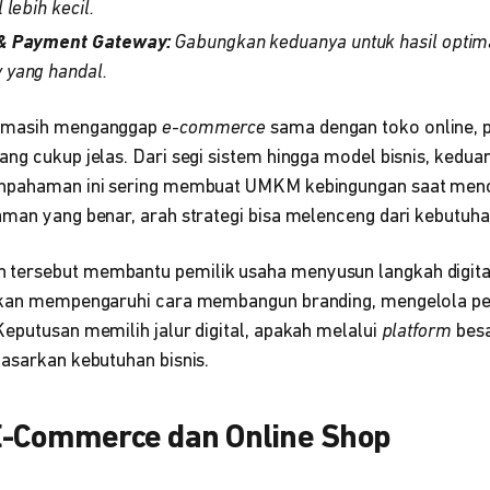
 lebih kecil.
 & Payment Gateway:
Gabungkan keduanya untuk hasil optimal
 yang handal.
a masih menganggap
e-commerce
sama dengan toko online, 
ng cukup jelas. Dari segi sistem hingga model bisnis, kedua
ahpahaman ini sering membuat UMKM kebingungan saat men
man yang benar, arah strategi bisa melenceng dari kebutuhan
ersebut membantu pemilik usaha menyusun langkah digital 
 akan mempengaruhi cara membangun branding, mengelola pe
eputusan memilih jalur digital, apakah melalui
platform
besa
dasarkan kebutuhan bisnis.
E-Commerce dan Online Shop